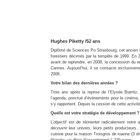
Hughes Piketty /52 ans
Diplômé de Sciences Po Strasbourg, cet ancien fi
forestiers décimés par la tempête de 1999. En 20
avant de reprendre, en 2008, la concession du re
Cannes. Aujourd’hui, il se consacre exclusivem
2008.
Votre bilan des dernières années ?
Trois ans après la reprise de l’Elysée Biarritz,
l’agenda, ponctué d’événements pour le cinéma, d
s’y rapportent. Depuis la cession de cette activit
Quelle est votre stratégie de développement ?
L’objectif est de réorienter radicalement notre
découvrir leur univers, leurs petits producteurs…
cuisine pour la maison Troisgros de roanne (3 éto
blanche, un dîner d’exceptionnel à 220 euros.