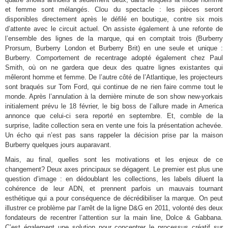
et femme sont mélangés. Clou du spectacle : les pièces seront
disponibles directement après le défilé en boutique, contre six mois
d’attente avec le circuit actuel. On assiste également à une refonte de
l’ensemble des lignes de la marque, qui en comptait trois (Burberry
Prorsum, Burberry London et Burberry Brit) en une seule et unique :
Burberry. Comportement de recentrage adopté également chez Paul
Smith, où on ne gardera que deux des quatre lignes existantes qui
mêleront homme et femme. De l’autre côté de l’Atlantique, les projecteurs
sont braqués sur Tom Ford, qui continue de ne rien faire comme tout le
monde. Après l’annulation à la dernière minute de son show new-yorkais
initialement prévu le 18 février, le big boss de l’allure made in America
annonce que celui-ci sera reporté en septembre. Et, comble de la
surprise, ladite collection sera en vente une fois la présentation achevée.
Un écho qui n’est pas sans rappeler la décision prise par la maison
Burberry quelques jours auparavant.
Mais, au final, quelles sont les motivations et les enjeux de ce
changement? Deux axes principaux se dégagent. Le premier est plus une
question d’image : en dédoublant les collections, les labels diluent la
cohérence de leur ADN, et prennent parfois un mauvais tournant
esthétique qui a pour conséquence de décrédibiliser la marque. On peut
illustrer ce problème par l’arrêt de la ligne D&G en 2011, volonté des deux
fondateurs de recentrer l’attention sur la main line, Dolce & Gabbana.
C’est également une solution pour concentrer le processus créatif sur