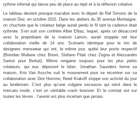
rythme infernal qui laisse peu de place au répit et à la réflexion créative.
Le tableau devient presque macabre avec le départ de Raf Simons de la
maison Dior, en octobre 2015. Dans les ateliers du 30 avenue Montaigne,
on chuchote que le créateur belge aurait perdu le fil tant la cadence était
rythmée. S’en suit son confrère Alber Elbaz, lequel, après un désaccord
avec la propriétaire de la maison Lanvin, aurait stoppée net leur
collaboration vieille de 14 ans. Scénario identique pour le trio de
designers menswear qui ont, le même jour, quitté leur poste respectif
(Brendan Mullane chez Brioni, Stefano Pilati chez Zegna et Alessandro
Sartori pour Berluti). Même rengaine toujours pour les plus petits
créateurs, qui eux déposent le bilan. Jonathan Saunders ferme sa
maison, Kris Van Assche suit le mouvement pour se recentrer sur sa
collaboration avec Dior Homme, Reed Krakoff stoppe son activité du jour
au lendemain. C’est plus qu’une vulgaire secousse qui sévit dans le
mercato mode, c’est un véritable crash boursier. Et le constat est sur
toutes les lèvres : l’avenir est plus incertain que jamais.