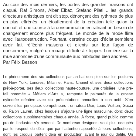
Au cour des mois derniers, les portes des grandes maisons ont
claqué. Raf Simons, Alber Elbaz, Stefano Pilati .. les grands
directeurs artistiques ont dit stop, dénonçant des rythmes de plus
en plus effrénés, un étouffement de la création telle qu’on la
connaît et une course à la consommation entraînant un besoin de
changement encore plus fréquent. Le monde de la mode flirte
avec l’autodestruction. Pourtant, certains coups d’éclat semblent
avoir fait réfléchir maisons et clients sur leur façon de
consommer, malgré un rouage difficile à stopper. Lumière sur la
mue annoncée d’une communauté aux habitudes bien ancrées.
Par Félix Besson
Le phénomène des six collections par an bat son plein sur les podiums
de New York, Londres, Milan et Paris. Chanel et ses deux collections
prêt-à-porter, ses deux collections haute-couture, une croisière, une pré-
fall nommée « Métiers d’Arts », remporte le palmarès de la grosse
cylindrée créative avec six présentations annuelles à son actif. S’en
suivent les principaux compétiteurs : on citera Dior, Louis Vuitton, Gucci
ou Ralph Lauren, chez lesquels s’ajoute une ligne masculine, donc deux
collections supplémentaires chaque année. A force, grand public comme
pro de l’industrie s’y perdent. De nombreux designers sont plus occupés
par le respect du délai que par l’attention apportée à leurs collections,
dont les croquis partent déjà en production avant le jour du défilé. Un