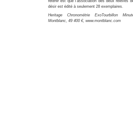
retenir est que l’association des deux relèves 
désir est édité à seulement 28 exemplaires.
Heritage Chronométrie ExoTourbillon Mi
Montblanc, 49 400 €, www.montblanc.com